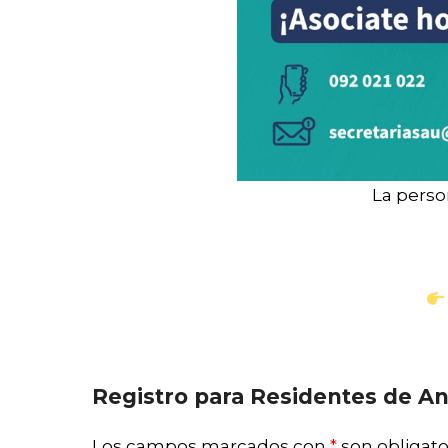
La perso
Registro para Residentes de An
Los campos marcados con
*
son obligato