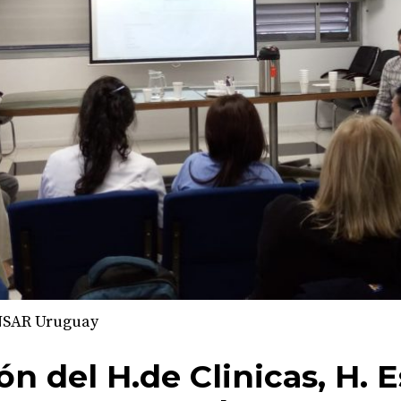
NSAR Uruguay
n del H.de Clinicas, H. E