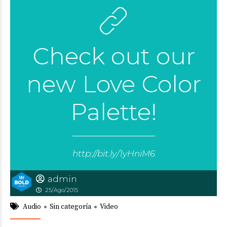
Check out our
new Love Color
Palette!
http://bit.ly/1yHniM6
admin
25/Ago/2015
Audio
Sin categoría
Video